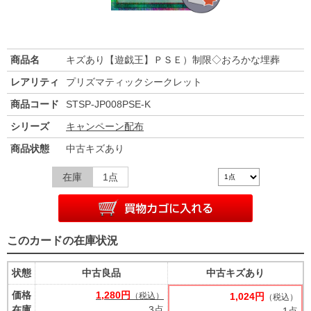
商品名
キズあり【遊戯王】ＰＳＥ）制限◇おろかな埋葬
レアリティ
プリズマティックシークレット
商品コード
STSP-JP008PSE-K
シリーズ
キャンペーン配布
商品状態
中古キズあり
在庫
1点
このカードの在庫状況
状態
中古良品
中古キズあり
価格
1,280円
（税込）
1,024円
（税込）
在庫
3点