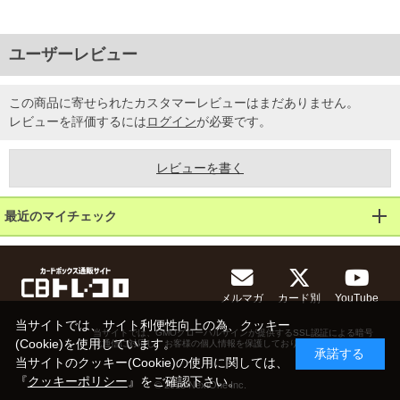
ユーザーレビュー
この商品に寄せられたカスタマーレビューはまだありません。
レビューを評価するには
ログイン
が必要です。
レビューを書く
最近のマイチェック
メルマガ
カード別
YouTube
当サイトでは、サイト利便性向上の為、クッキー
当サイトでは、GMOグローバルサインが提供するSSL認証による暗号
(Cookie)を使用しています。
化通信に対応し、お客様の個人情報を保護しております。
承諾する
当サイトのクッキー(Cookie)の使用に関しては、
『
クッキーポリシー
』をご確認下さい。
© 2013 NextOne Inc.