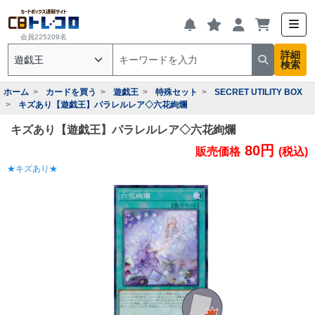
会員225209名
詳細
検索
ホーム
カードを買う
遊戯王
特殊セット
SECRET UTILITY BOX
キズあり【遊戯王】パラレルレア◇六花絢爛
キズあり【遊戯王】パラレルレア◇六花絢爛
80円
販売価格
(税込)
★キズあり★