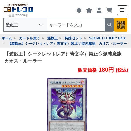
会員225306名
詳細
検索
ホーム
カードを買う
遊戯王
特殊セット
SECRET UTILITY BOX
【遊戯王】シークレットレア）青文字）禁止◇混沌魔龍 カオス・ルーラー
【遊戯王】シークレットレア）青文字）禁止◇混沌魔龍
カオス・ルーラー
180円
販売価格
(税込)