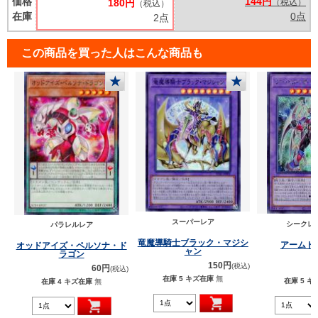
価格
144円
180円
（税込）
（税込）
在庫
0点
2点
この商品を買った人はこんな商品も
★
★
スーパーレア
シークレ
パラレルレア
竜魔導騎士ブラック・マジシ
アームド
オッドアイズ・ペルソナ・ド
ャン
ラゴン
150円
(税込)
60円
(税込)
在庫 5
キズ在庫
無
在庫 5
キ
在庫 4
キズ在庫
無