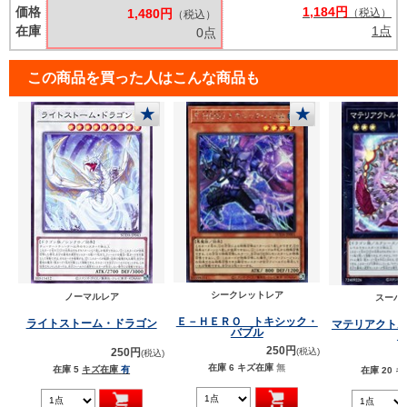
価格
1,184円
1,480円
（税込）
（税込）
在庫
1点
0点
この商品を買った人はこんな商品も
★
★
シークレットレア
ノーマルレア
スーパ
Ｅ－ＨＥＲＯ トキシック・
ライトストーム・ドラゴン
マテリアクト
バブル
250円
250円
(税込)
(税込)
在庫 6
キズ在庫
無
在庫 5
キズ在庫
有
在庫 20
キ