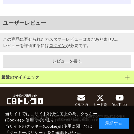
ユーザーレビュー
この商品に寄せられたカスタマーレビューはまだありません。
レビューを評価するには
ログイン
が必要です。
レビューを書く
最近のマイチェック
メルマガ
カード別
YouTube
当サイトでは、サイト利便性向上の為、クッキー
当サイトでは、GMOグローバルサインが提供するSSL認証による暗号
(Cookie)を使用しています。
化通信に対応し、お客様の個人情報を保護しております。
承諾する
当サイトのクッキー(Cookie)の使用に関しては、
『
クッキーポリシー
』をご確認下さい。
© 2013 NextOne Inc.