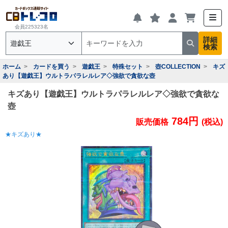
会員225323名
詳細
検索
ホーム
カードを買う
遊戯王
特殊セット
壺COLLECTION
キズ
あり【遊戯王】ウルトラパラレルレア◇強欲で貪欲な壺
キズあり【遊戯王】ウルトラパラレルレア◇強欲で貪欲な
壺
784円
販売価格
(税込)
★キズあり★