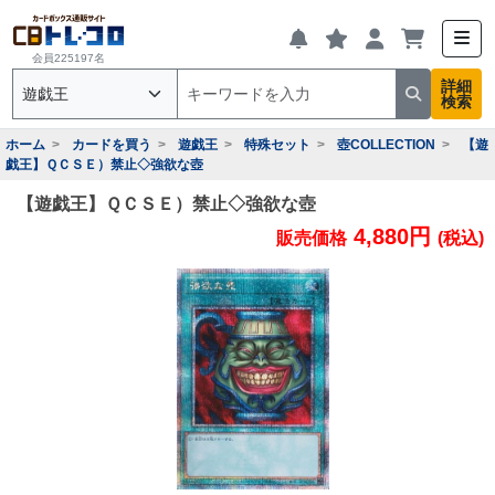
会員225197名
詳細
検索
ホーム
カードを買う
遊戯王
特殊セット
壺COLLECTION
【遊
戯王】ＱＣＳＥ）禁止◇強欲な壺
【遊戯王】ＱＣＳＥ）禁止◇強欲な壺
4,880円
販売価格
(税込)