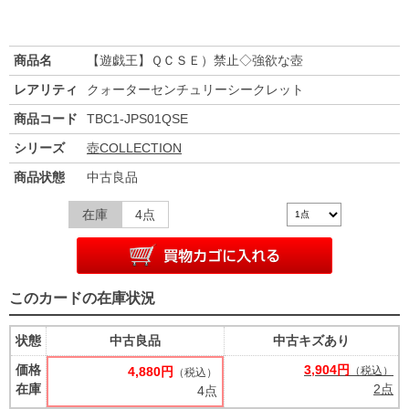
商品名
【遊戯王】ＱＣＳＥ）禁止◇強欲な壺
レアリティ
クォーターセンチュリーシークレット
商品コード
TBC1-JPS01QSE
シリーズ
壺COLLECTION
商品状態
中古良品
在庫
4点
このカードの在庫状況
状態
中古良品
中古キズあり
価格
3,904円
4,880円
（税込）
（税込）
在庫
2点
4点