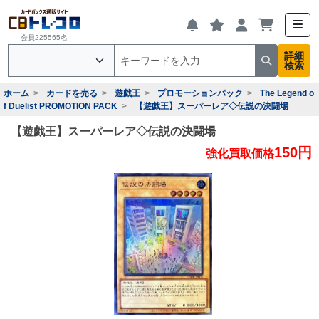
会員225565名
詳細
検索
ホーム
カードを売る
遊戯王
プロモーションパック
The Legend o
f Duelist PROMOTION PACK
【遊戯王】スーパーレア◇伝説の決闘場
【遊戯王】スーパーレア◇伝説の決闘場
150円
強化買取価格