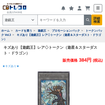
会員225439名
詳細
検索
ホーム
カードを買う
遊戯王
プロモーションパック
トークンパッ
ク Vol.3
キズあり【遊戯王】レア◇トークン（遊星＆スターダスト・ドラゴ
ン）
キズあり【遊戯王】レア◇トークン（遊星＆スターダス
ト・ドラゴン）
384円
販売価格
(税込)
★キズあり★