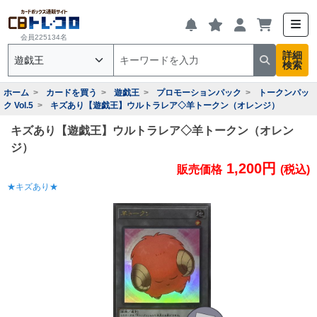
会員225134名
詳細
検索
ホーム
カードを買う
遊戯王
プロモーションパック
トークンパッ
ク Vol.5
キズあり【遊戯王】ウルトラレア◇羊トークン（オレンジ）
キズあり【遊戯王】ウルトラレア◇羊トークン（オレン
ジ）
1,200円
販売価格
(税込)
★キズあり★