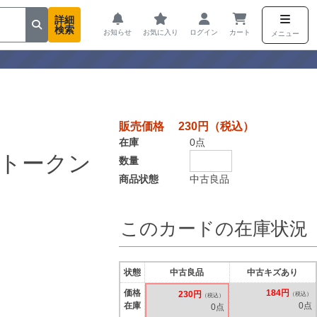
詳細
検索
お知らせ
お気に入り
ログイン
カート
メニュー
販売価格 230円（税込）
在庫
0点
トークン
数量
商品状態
中古良品
このカードの在庫状況
状態
中古良品
中古キズあり
価格
184円
230円
（税込）
（税込）
在庫
0点
0点