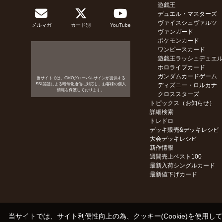
遊戯王
デュエル・マスターズ
ヴァイスシュヴァルツ
メルマガ
カード別
YouTube
ヴァンガード
ポケモンカード
ワンピースカード
遊戯王ラッシュデュエ
ホロライブカード
ガンダムカードゲーム
当サイトでは、GMOグローバルサインが提供する
SSL認証による暗号化通信に対応し、お客様の個人
ディズニー・ロルカナ
情報を保護しております。
クロススターズ
トピックス（お知らせ）
詳細検索
トレドロ
デッキ販売&デッキレシピ
大会デッキレシピ
新作情報
週間売上ベスト100
最新入荷シングルカード
最新値下げカード
当サイトでは、サイト利便性向上の為、クッキー(Cookie)を使用し