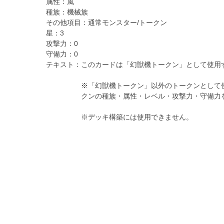
属性：
風
種族：
機械族
その他項目：
通常モンスター/トークン
星：
3
攻撃力：
0
守備力：
0
テキスト：
このカードは「幻獣機トークン」として使用
※「幻獣機トークン」以外のトークンとして
クンの種族・属性・レベル・攻撃力・守備力
※デッキ構築には使用できません。