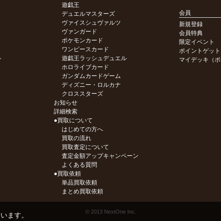
遊戯王
会員
デュエルマスターズ
ヴァイスシュヴァルツ
新規登録
ヴァンガード
会員特典
ポケモンカード
限定イベント
ワンピースカード
ポイントゲット
ル
遊戯王ラッシュデュエル
マイデッキ（ポ
ホロライブカード
ガンダムカードゲーム
ディズニー・ロルカナ
クロススターズ
お知らせ
詳細検索
●買取について
はじめての方へ
買取の流れ
買取査定について
査定金額アップキャンペーン
よくある質問
●買取依頼
単品買取依頼
まとめ買取依頼
© 2013 NextOne Inc.
ています。