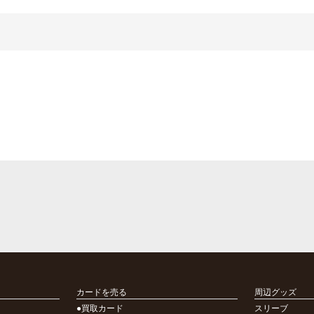
カードを売る
周辺グッズ
●買取カード
スリーブ