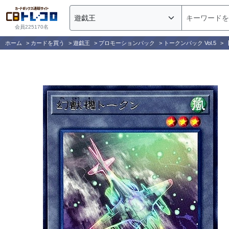
会員225170名
ホーム
>
カードを買う
>
遊戯王
>
プロモーションパック
>
トークンパック Vol.5
>