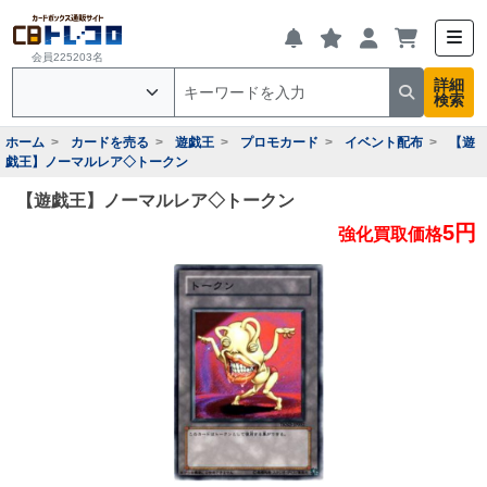
会員225203名
詳細
検索
ホーム
カードを売る
遊戯王
プロモカード
イベント配布
【遊
戯王】ノーマルレア◇トークン
【遊戯王】ノーマルレア◇トークン
5円
強化買取価格