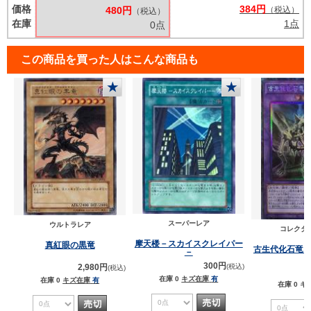
価格
384円
480円
（税込）
（税込）
在庫
1点
0点
この商品を買った人はこんな商品も
★
★
スーパーレア
ウルトラレア
コレクタ
摩天楼－スカイスクレイパー
真紅眼の黒竜
古生代化石竜
－
300円
2,980円
(税込)
(税込)
在庫 0
キズ在庫
有
在庫 0
キズ在庫
有
在庫 0
キ