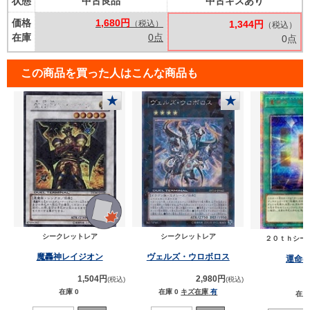
状態
中古良品
中古キズあり
価格
1,680円
（税込）
1,344円
（税込）
在庫
0点
0点
この商品を買った人はこんな商品も
★
★
シークレットレア
シークレットレア
２０ｔｈシー
魔轟神レイジオン
ヴェルズ・ウロボロス
運命
1,504円
2,980円
(税込)
(税込)
在庫 0
在庫 0
キズ在庫
有
在庫