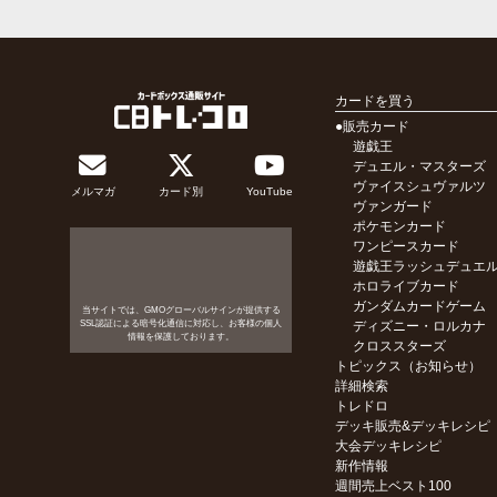
カードを買う
●販売カード
遊戯王
デュエル・マスターズ
ヴァイスシュヴァルツ
メルマガ
カード別
YouTube
ヴァンガード
ポケモンカード
ワンピースカード
遊戯王ラッシュデュエ
ホロライブカード
ガンダムカードゲーム
当サイトでは、GMOグローバルサインが提供する
SSL認証による暗号化通信に対応し、お客様の個人
ディズニー・ロルカナ
情報を保護しております。
クロススターズ
トピックス（お知らせ）
詳細検索
トレドロ
デッキ販売&デッキレシピ
大会デッキレシピ
新作情報
週間売上ベスト100