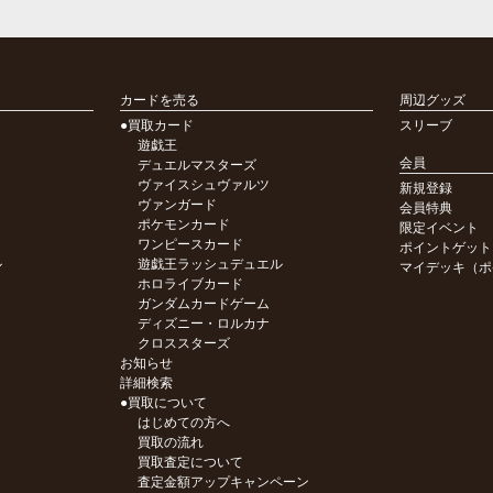
カードを売る
周辺グッズ
●買取カード
スリーブ
遊戯王
会員
デュエルマスターズ
ヴァイスシュヴァルツ
新規登録
ヴァンガード
会員特典
ポケモンカード
限定イベント
ワンピースカード
ポイントゲット
ル
遊戯王ラッシュデュエル
マイデッキ（ポ
ホロライブカード
ガンダムカードゲーム
ディズニー・ロルカナ
クロススターズ
お知らせ
詳細検索
●買取について
はじめての方へ
買取の流れ
買取査定について
査定金額アップキャンペーン