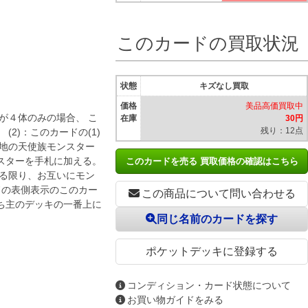
このカードの買取状況
状態
キズなし買取
価格
美品高価買取中
が４体のみの場合、 こ
在庫
30円
残り：12点
2)：このカードの(1)
墓地の天使族モンスター
スターを手札に加える。
このカードを売る 買取価格の確認はこちら
する限り、お互いにモン
ドの表側表示のこのカー
この商品について問い合わせる
ち主のデッキの一番上に
同じ名前のカードを探す
ポケットデッキに登録する
コンディション・カード状態について
お買い物ガイドをみる