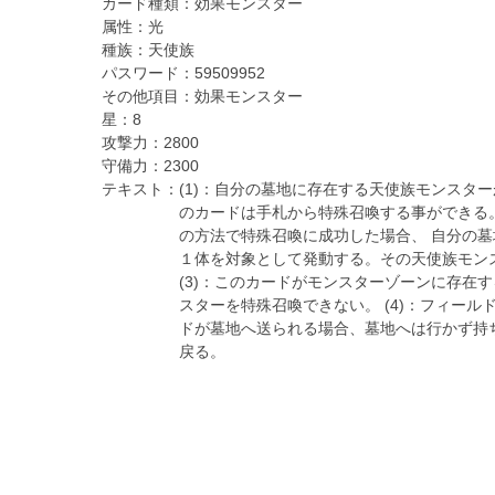
カード種類：
効果モンスター
属性：
光
種族：
天使族
パスワード：
59509952
その他項目：
効果モンスター
星：
8
攻撃力：
2800
守備力：
2300
テキスト：
(1)：自分の墓地に存在する天使族モンスター
のカードは手札から特殊召喚する事ができる。 (
の方法で特殊召喚に成功した場合、 自分の
１体を対象として発動する。その天使族モン
(3)：このカードがモンスターゾーンに存在
スターを特殊召喚できない。 (4)：フィール
ドが墓地へ送られる場合、墓地へは行かず持
戻る。