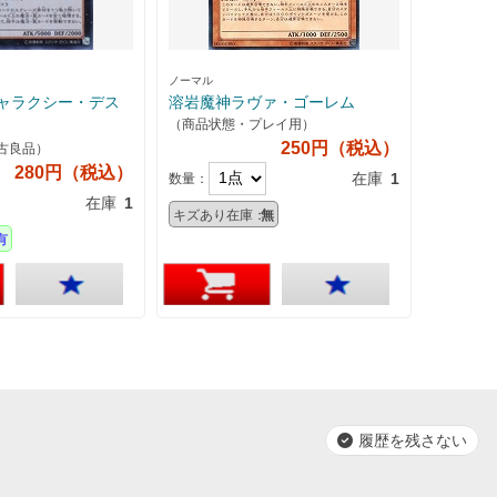
ノーマル
ャラクシー・デス
溶岩魔神ラヴァ・ゴーレム
（商品状態・プレイ用）
250円（税込）
古良品）
280円（税込）
在庫
1
数量：
在庫
1
キズあり在庫：
無
有
履歴を残さない