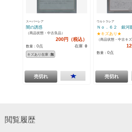
スーパーレア
ウルトラレア
闇の誘惑
Ｎｏ．６２ 銀河
（商品状態・中古良品）
★キズあり★
200円（税込）
（商品状態・中古キズ
1
0点
在庫
0
数量：
0点
数量：
キズあり在庫：
無
売切れ
売切れ
閲覧履歴