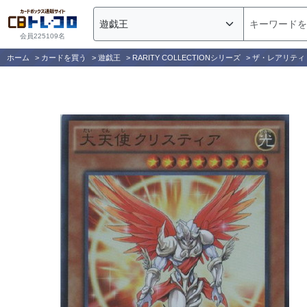
会員225109名
ホーム
>
カードを買う
>
遊戯王
>
RARITY COLLECTIONシリーズ
>
ザ・レアリティ