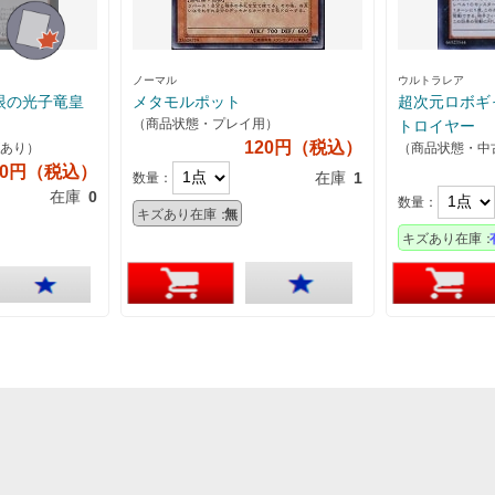
ノーマル
ウルトラレア
眼の光子竜皇
メタモルポット
超次元ロボギ
（商品状態・プレイ用）
トロイヤー
120円（税込）
あり）
（商品状態・中
20円（税込）
在庫
1
数量：
在庫
0
数量：
キズあり在庫：
無
キズあり在庫：