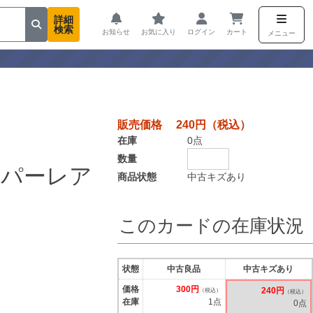
詳細
検索
お知らせ
お気に入り
ログイン
カート
メニュー
販売価格 240円（税込）
在庫
0点
数量
ーパーレア
商品状態
中古キズあり
このカードの在庫状況
状態
中古良品
中古キズあり
価格
300円
240円
（税込）
（税込）
在庫
1点
0点