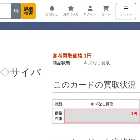
詳細
検索
お知らせ
お気に入り
ログイン
カート
メニュー
参考買取価格 1円
商品状態
キズなし買取
ア◇サイバ
このカードの買取状況
状態
キズなし買取
価格
1円
在庫