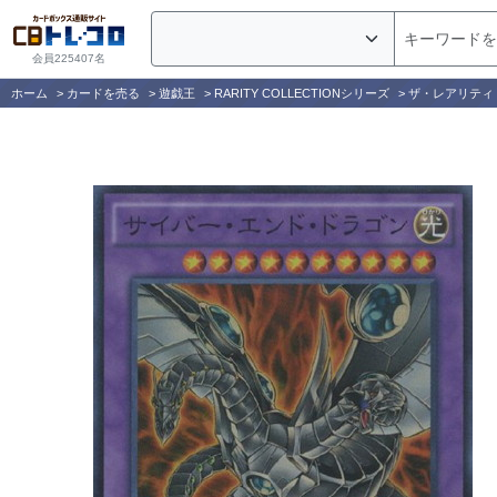
会員225407名
ホーム
>
カードを売る
>
遊戯王
>
RARITY COLLECTIONシリーズ
>
ザ・レアリティ