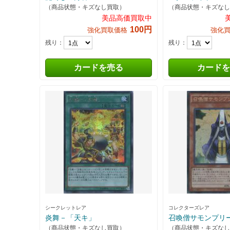
（商品状態・キズなし買取）
（商品状態・キズなし
美品高価買取中
100円
強化買取価格
強化
残り：
残り：
カードを売る
カードを
シークレットレア
コレクターズレア
炎舞－「天キ」
召喚僧サモンプリ
（商品状態・キズなし買取）
（商品状態・キズなし