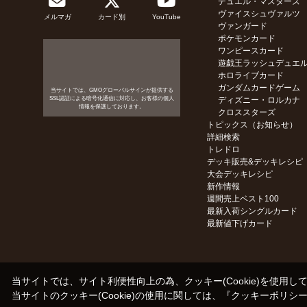
デュエル・マスターズ
ヴァイスシュヴァルツ
メルマガ
カード別
YouTube
ヴァンガード
ポケモンカード
ワンピースカード
遊戯王ラッシュデュエ
ホロライブカード
ガンダムカードゲーム
当サイトでは、GMOグローバルサインが提供する
SSL認証による暗号化通信に対応し、お客様の個人
ディズニー・ロルカナ
情報を保護しております。
クロススターズ
トピックス（お知らせ）
詳細検索
トレドロ
デッキ販売&デッキレシピ
大会デッキレシピ
新作情報
週間売上ベスト100
最新入荷シングルカード
最新値下げカード
当サイトでは、サイト利便性向上の為、クッキー(Cookie)を使用し
当サイトのクッキー(Cookie)の使用に関しては、『
クッキーポリシ