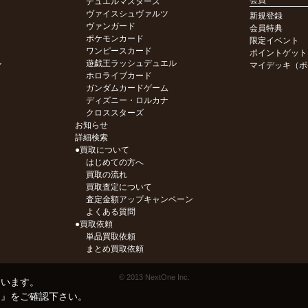
デュエルマスターズ
ヴァイスシュヴァルツ
新規登録
ヴァンガード
会員特典
ポケモンカード
限定イベント
ワンピースカード
ポイントゲット
ル
遊戯王ラッシュデュエル
マイデッキ（ポ
ホロライブカード
ガンダムカードゲーム
ディズニー・ロルカナ
クロススターズ
お知らせ
詳細検索
●買取について
はじめての方へ
買取の流れ
買取査定について
査定金額アップキャンペーン
よくある質問
●買取依頼
単品買取依頼
まとめ買取依頼
© 2013 NextOne Inc.
ています。
ー
』をご確認下さい。