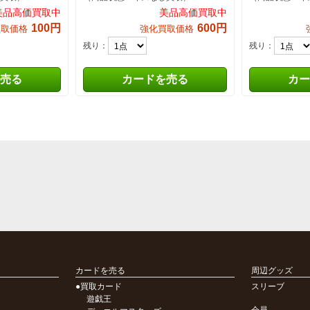
美品高価買取中
美品高価買取中
100円
600円
買取価格
強化買取価格
残り：
残り：
売る
カードを売る
カー
カードを売る
周辺グッズ
●買取カード
スリーブ
遊戯王
会員