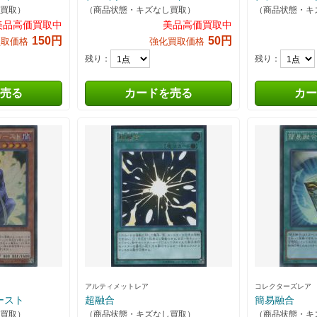
買取）
（商品状態・キズなし買取）
（商品状態・キ
美品高価買取中
美品高価買取中
150円
50円
買取価格
強化買取価格
残り：
残り：
売る
カードを売る
カー
アルティメットレア
コレクターズレア
ースト
超融合
簡易融合
買取）
（商品状態・キズなし買取）
（商品状態・キ