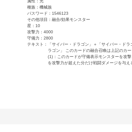
属性：
光
種族：
機械族
パスワード：
1546123
その他項目：
融合/効果モンスター
星：
10
攻撃力：
4000
守備力：
2800
テキスト：
「サイバー・ドラゴン」＋「サイバー・ドラ
ラゴン」 このカードの融合召喚は上記のカ
(1)：このカードが守備表示モンスターを攻撃
を攻撃力が超えた分だけ戦闘ダメージを与え