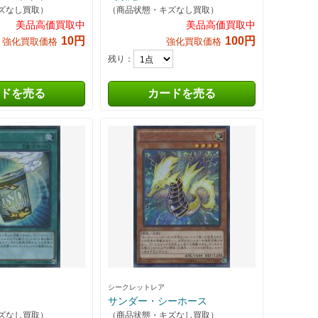
ズなし買取）
（商品状態・キズなし買取）
美品高価買取中
美品高価買取中
10円
100円
強化買取価格
強化買取価格
残り：
ドを売る
カードを売る
シークレットレア
サンダー・シーホース
ズなし買取）
（商品状態・キズなし買取）