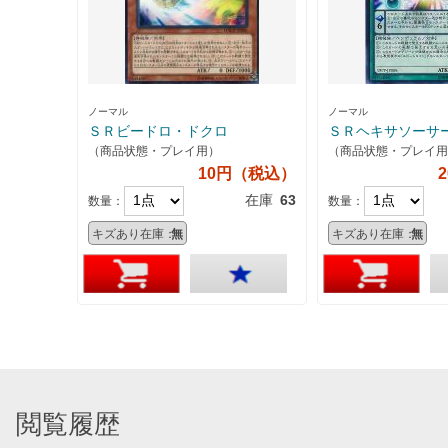
ノーマル
ノーマル
ＳＲビードロ・ドクロ
ＳＲヘキサソーサ
（商品状態・プレイ用）
（商品状態・プレイ用
10円（税込）
在庫
63
数量：
数量：
キズあり在庫：
無
キズあり在庫：
無
閲覧履歴