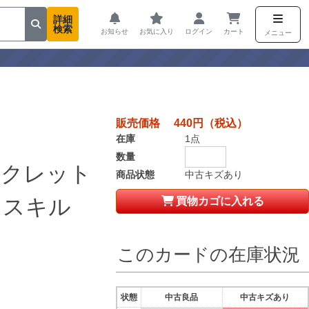
詳細
検索
お知らせ
お気に入り
ログイン
カート
メニュー
販売価格 440円（税込）
在庫
1点
数量
ークレット
商品状態
中古キズあり
・スキル
買物カゴに入れる
このカードの在庫状況
状態
中古良品
中古キズあり