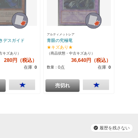
アルティメットレア
きデスガイド
青眼の究極竜
★キズあり★
古キズあり）
（商品状態・中古キズあり）
280円（税込）
36,640円（税込）
在庫
0
0点
在庫
0
数量：
売切れ
履歴を残さない