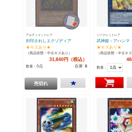
アルティメットレア
シークレットレア
封印されしエクゾディア
武神姫－アハシマ
★キズあり★
★キズあり★
（商品状態・中古キズあり）
（商品状態・中古キズ
31,840円（税込）
4
0点
在庫
0
数量：
数量：
売切れ