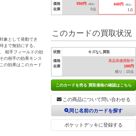
価格
550円
440円
（税込）
（税込）
在庫
0点
1点
このカードの買取状況
を対象として発動でき
了時まで無効にする。
、 相手フィールドの効
状態
キズなし買取
 その相手の効果モンス
価格
美品高価買取中
 この効果はこのカード
在庫
100円
残り：10点
このカードを売る 買取価格の確認はこちら
この商品について問い合わせる
同じ名前のカードを探す
ポケットデッキに登録する