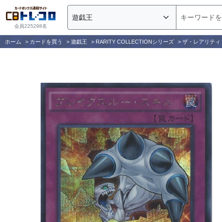
会員225298名
ホーム
>
カードを買う
>
遊戯王
>
RARITY COLLECTIONシリーズ
>
ザ・レアリティ