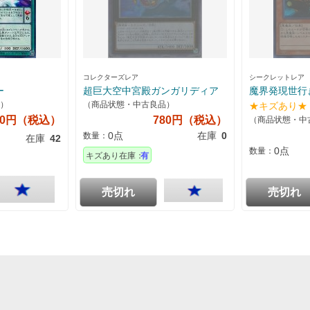
コレクターズレア
シークレットレア
ー
超巨大空中宮殿ガンガリディア
魔界発現世行
）
（商品状態・中古良品）
★キズあり★
20円（税込）
780円（税込）
（商品状態・中
0点
在庫
0
数量：
在庫
42
0点
数量：
キズあり在庫：
有
売切れ
売切れ