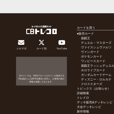
カードを買う
●販売カード
遊戯王
デュエル・マスターズ
ヴァイスシュヴァルツ
メルマガ
カード別
YouTube
ヴァンガード
ポケモンカード
ワンピースカード
遊戯王ラッシュデュエ
ホロライブカード
ガンダムカードゲーム
当サイトでは、GMOグローバルサインが提供する
SSL認証による暗号化通信に対応し、お客様の個人
ディズニー・ロルカナ
情報を保護しております。
クロススターズ
トピックス（お知らせ）
詳細検索
トレドロ
デッキ販売&デッキレシピ
大会デッキレシピ
新作情報