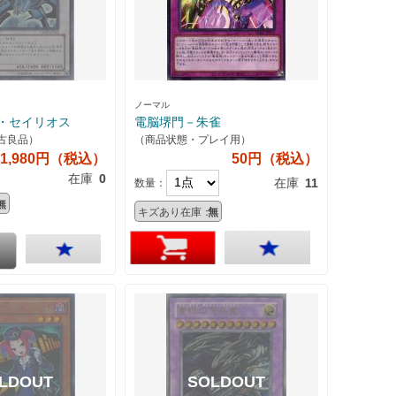
ノーマル
・セイリオス
電脳堺門－朱雀
古良品）
（商品状態・プレイ用）
1,980円（税込）
50円（税込）
在庫
0
在庫
11
数量：
無
キズあり在庫：
無