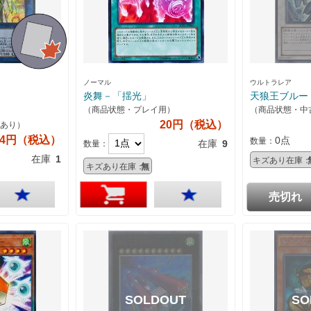
ノーマル
ウルトラレア
炎舞－「揺光」
天狼王ブルー
（商品状態・プレイ用）
（商品状態・中
20円（税込）
あり）
64円（税込）
0点
数量：
在庫
9
数量：
在庫
1
キズあり在庫：
キズあり在庫：
無
売切れ