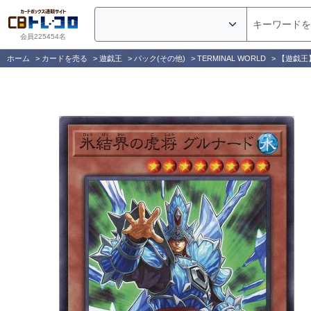
会員225454名
ホーム
>
カードを売る
>
遊戯王
>
パック(その他)
>
TERMINAL WORLD
>
【遊戯王