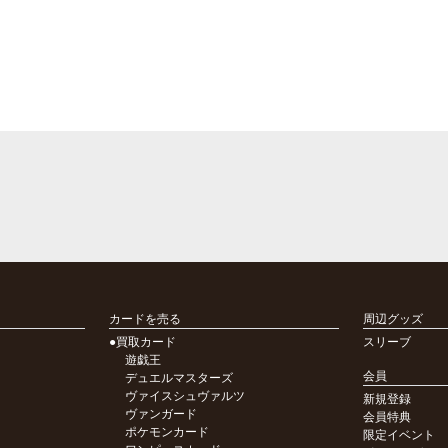
カードを売る
周辺グッズ
●買取カード
スリーブ
遊戯王
会員
デュエルマスターズ
ヴァイスシュヴァルツ
新規登録
ヴァンガード
会員特典
ポケモンカード
限定イベント