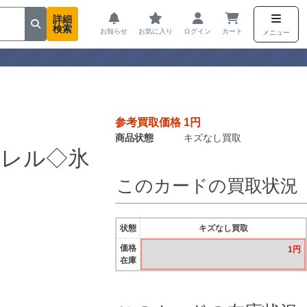
詳細
検索
お知らせ
お気に入り
ログイン
カート
メニュー
参考買取価格 1円
商品状態
キズなし買取
ラレル◇氷
このカードの買取状況
状態
キズなし買取
価格
1円
在庫