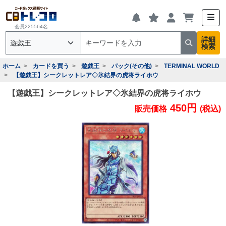
会員225564名
詳細
検索
ホーム
カードを買う
遊戯王
パック(その他)
TERMINAL WORLD
【遊戯王】シークレットレア◇氷結界の虎将ライホウ
【遊戯王】シークレットレア◇氷結界の虎将ライホウ
450円
販売価格
(税込)