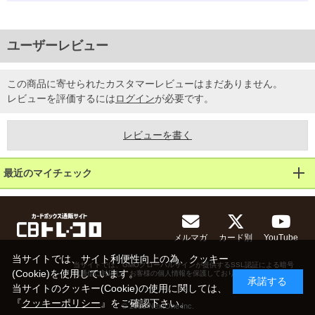
ユーザーレビュー
この商品に寄せられたカスタマーレビューはまだありません。
レビューを評価するには
ログイン
が必要です。
レビューを書く
最近のマイチェック
メルマガ
カード別
YouTube
当サイトでは、サイト利便性向上の為、クッキー
当サイトでは、GMOグローバルサインが提供するSSL認証による暗号
(Cookie)を使用しています。
化通信に対応し、お客様の個人情報を保護しております。
承諾する
当サイトのクッキー(Cookie)の使用に関しては、
『
クッキーポリシー
』をご確認下さい。
© 2013 NextOne Inc.