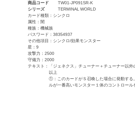
商品コード
TW01-JP091SR-K
シリーズ
TERMINAL WORLD
カード種類：
シンクロ
属性：
闇
種族：
機械族
パスワード：
38354937
その他項目：
シンクロ/効果モンスター
星：
9
攻撃力：
2500
守備力：
2000
テキスト：
「ジェネクス」チューナー＋チューナー以外
以上
①：このカードがＳ召喚した場合に発動する
ルが一番高いモンスター１体のコントロール