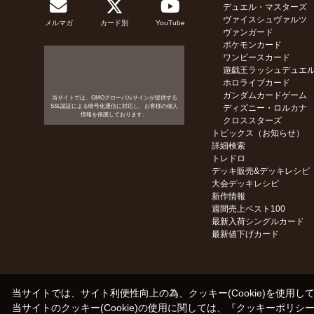
デュエル・マスターズ
ヴァイスシュヴァルツ
メルマガ
カード別
YouTube
ヴァンガード
ポケモンカード
ワンピースカード
遊戯王ラッシュデュエ
ホロライブカード
ガンダムカードゲーム
当サイトでは、GMOグローバルサインが提供する
SSL認証による暗号化通信に対応し、お客様の個人
ディズニー・ロルカナ
情報を保護しております。
クロススターズ
トピックス（お知らせ）
詳細検索
トレドロ
デッキ販売&デッキレシピ
大会デッキレシピ
新作情報
週間売上ベスト100
最新入荷シングルカード
最新値下げカード
当サイトでは、サイト利便性向上の為、クッキー(Cookie)を使用し
当サイトのクッキー(Cookie)の使用に関しては、『
クッキーポリシ