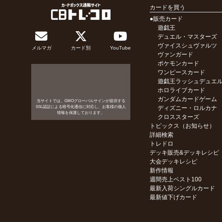
カードを買う
●販売カード
遊戯王
デュエル・マスターズ
ヴァイスシュヴァルツ
メルマガ
カード別
YouTube
ヴァンガード
ポケモンカード
ワンピースカード
遊戯王ラッシュデュエ
ホロライブカード
ガンダムカードゲーム
当サイトでは、GMOグローバルサインが提供する
SSL認証による暗号化通信に対応し、お客様の個人
ディズニー・ロルカナ
情報を保護しております。
クロススターズ
トピックス（お知らせ）
詳細検索
トレドロ
デッキ販売&デッキレシピ
大会デッキレシピ
新作情報
週間売上ベスト100
最新入荷シングルカード
最新値下げカード