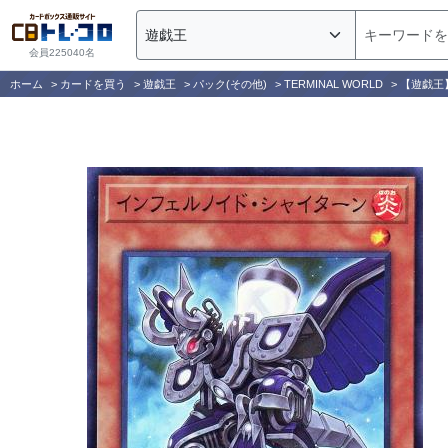
会員225040名
ホーム
>
カードを買う
>
遊戯王
>
パック(その他)
>
TERMINAL WORLD
>
【遊戯王