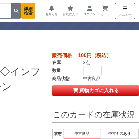
詳細
検索
お知らせ
お気に入り
ログイン
カート
メニュー
販売価格 100円（税込）
在庫
2点
ア◇インフ
数量
商品状態
中古良品
ーン
買物カゴに入れる
このカードの在庫状況
状態
中古良品
中古キズあり