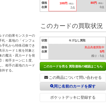
価格
80円
100円
（税込）
（税込）
在庫
0点
2点
このカードの買取状況
ルドの効果モンスターの
手札・墓地の「インフェ
状態
キズなし買取
み手札から特殊召喚でき
価格
美品高価買取中
表示カード１枚を対象と
在庫
5円
象の魔法・罠カードを発
残り：5点
②：相手ターンに１度、
し、相手の墓地のカード
このカードを売る 買取価格の確認はこちら
除外する。
この商品について問い合わせる
同じ名前のカードを探す
ポケットデッキに登録する