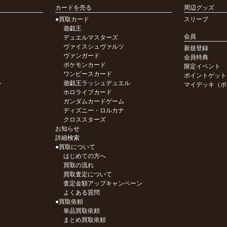
カードを売る
周辺グッズ
●買取カード
スリーブ
遊戯王
会員
デュエルマスターズ
ヴァイスシュヴァルツ
新規登録
ヴァンガード
会員特典
ポケモンカード
限定イベント
ワンピースカード
ポイントゲット
ル
遊戯王ラッシュデュエル
マイデッキ（ポ
ホロライブカード
ガンダムカードゲーム
ディズニー・ロルカナ
クロススターズ
お知らせ
詳細検索
●買取について
はじめての方へ
買取の流れ
買取査定について
査定金額アップキャンペーン
よくある質問
●買取依頼
単品買取依頼
まとめ買取依頼