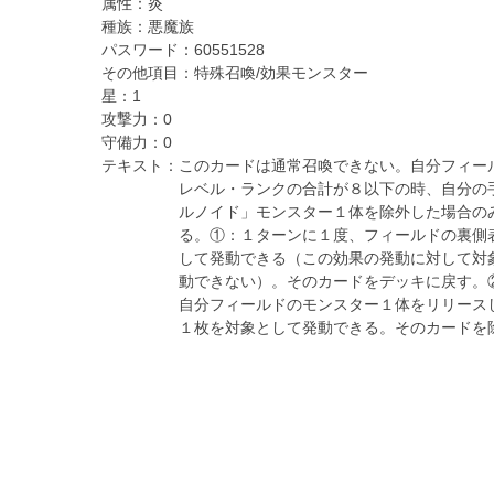
属性：
炎
種族：
悪魔族
パスワード：
60551528
その他項目：
特殊召喚/効果モンスター
星：
1
攻撃力：
0
守備力：
0
テキスト：
このカードは通常召喚できない。自分フィー
レベル・ランクの合計が８以下の時、自分の
ルノイド」モンスター１体を除外した場合の
る。①：１ターンに１度、フィールドの裏側
して発動できる（この効果の発動に対して対
動できない）。そのカードをデッキに戻す。
自分フィールドのモンスター１体をリリース
１枚を対象として発動できる。そのカードを