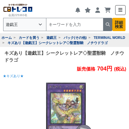
会員225363名
詳細
検索
ホーム
カードを買う
遊戯王
パック(その他)
TERMINAL WORLD
キズあり【遊戯王】シークレットレア◇聖霊獣騎 ノチウドラゴ
キズあり【遊戯王】シークレットレア◇聖霊獣騎 ノチウ
ドラゴ
704円
販売価格
(税込)
★キズあり★