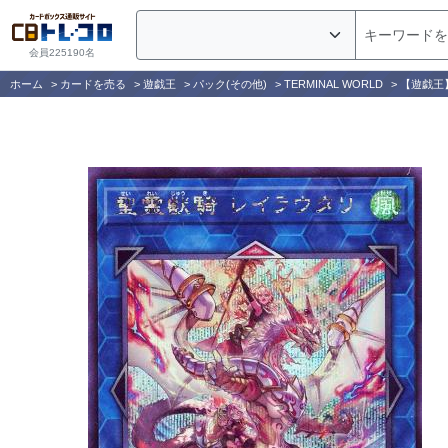
会員225190名
ホーム
>
カードを売る
>
遊戯王
>
パック(その他)
>
TERMINAL WORLD
>
【遊戯王