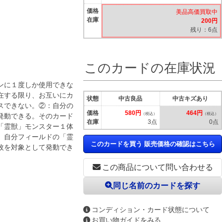
価格
美品高価買取中
在庫
200円
残り：6点
このカードの在庫状況
ンに１度しか使用できな
在する限り、お互いにカ
状態
中古良品
中古キズあり
スできない。②：自分の
価格
580円
464円
（税込）
（税込）
発動できる。そのカード
在庫
3点
0点
「霊獣」モンスター１体
、自分フィールドの「霊
このカードを買う 販売価格の確認はこちら
枚を対象として発動でき
この商品について問い合わせる
同じ名前のカードを探す
コンディション・カード状態について
お買い物ガイドをみる