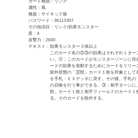
カード種類：
リンク
属性：
風
種族：
サイキック族
パスワード：
96113307
その他項目：
リンク/効果モンスター
星：
4
攻撃力：
2600
テキスト：
効果モンスター３体以上
このカード名の②③の効果はそれぞれ１ター
い。①：このカードがモンスターゾーンに存
ードの効果を発動するためにカードをリリー
除外状態の「霊獣」カード１枚を対象として
を手札・ＥＸデッキに戻す。その後、手札の
の召喚を行う事ができる。③：相手ターンに
獣」カード１枚と相手フィールドのカード１
る。そのカードを除外する。