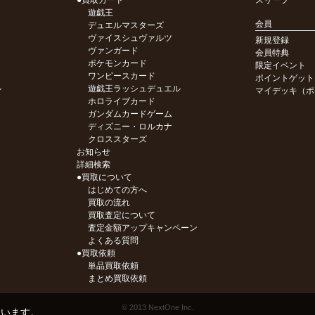
●買取カード
スリーブ
遊戯王
会員
デュエルマスターズ
ヴァイスシュヴァルツ
新規登録
ヴァンガード
会員特典
ポケモンカード
限定イベント
ワンピースカード
ポイントゲット
ル
遊戯王ラッシュデュエル
マイデッキ（ポ
ホロライブカード
ガンダムカードゲーム
ディズニー・ロルカナ
クロススターズ
お知らせ
詳細検索
●買取について
はじめての方へ
買取の流れ
買取査定について
査定金額アップキャンペーン
よくある質問
●買取依頼
単品買取依頼
まとめ買取依頼
© 2013 NextOne Inc.
ています。