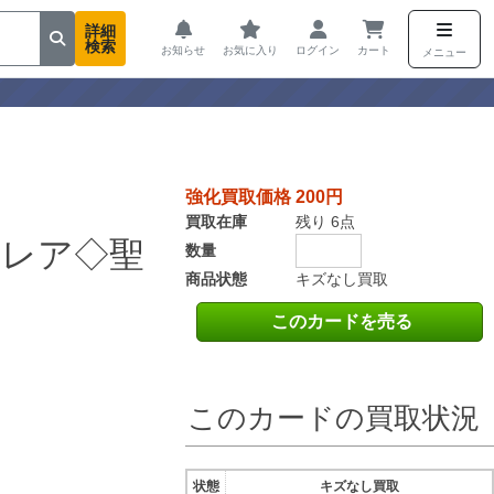
詳細
検索
お知らせ
お気に入り
ログイン
カート
メニュー
強化買取価格 200円
買取在庫
残り 6点
トレア◇聖
数量
商品状態
キズなし買取
このカードを売る
このカードの買取状況
状態
キズなし買取