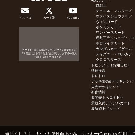
●販売カード
遊戯王
デュエル・マスターズ
ヴァイスシュヴァルツ
メルマガ
カード別
YouTube
ヴァンガード
ポケモンカード
ワンピースカード
遊戯王ラッシュデュエ
ホロライブカード
ガンダムカードゲーム
当サイトでは、GMOグローバルサインが提供する
SSL認証による暗号化通信に対応し、お客様の個人
ディズニー・ロルカナ
情報を保護しております。
クロススターズ
トピックス（お知らせ）
詳細検索
トレドロ
デッキ販売&デッキレシピ
大会デッキレシピ
新作情報
週間売上ベスト100
最新入荷シングルカード
最新値下げカード
当サイトでは、サイト利便性向上の為、クッキー(Cookie)を使用し