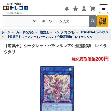
会員225440名
詳細
検索
ホーム
カードを売る
遊戯王
パック(その他)
TERMINAL WORLD
【遊戯王】シークレットパラレルレア◇聖霊獣騎 レイラウタリ
【遊戯王】シークレットパラレルレア◇聖霊獣騎 レイラ
ウタリ
200円
強化買取価格