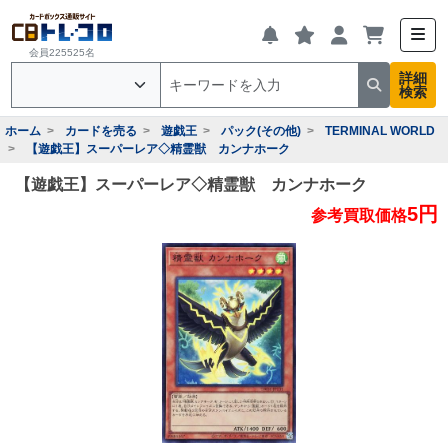
会員225525名
詳細
検索
ホーム
カードを売る
遊戯王
パック(その他)
TERMINAL WORLD
【遊戯王】スーパーレア◇精霊獣 カンナホーク
【遊戯王】スーパーレア◇精霊獣 カンナホーク
5円
参考買取価格