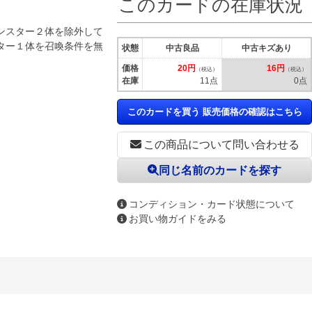
このカードの在庫状況
ンスター２体を除外して
ター１体を召喚条件を無
状態
中古良品
中古キズあり
価格
20円
16円
（税込）
（税込）
在庫
11点
0点
このカードを買う 販売価格の確認はこちら
この商品について問い合わせる
同じ名前のカードを探す
コンディション・カード状態について
お買い物ガイドをみる