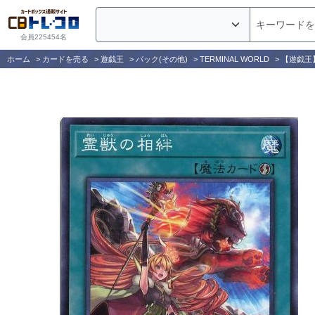
会員225454名
ホーム
>
カードを売る
>
遊戯王
>
パック(その他)
>
TERMINAL WORLD
>
【遊戯王