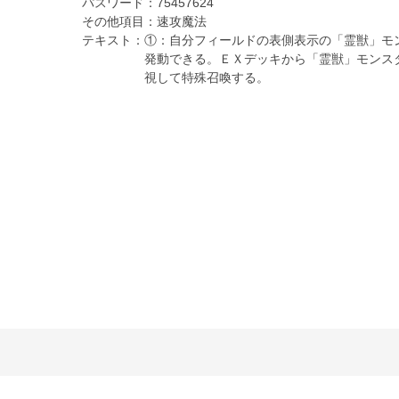
パスワード：
75457624
その他項目：
速攻魔法
テキスト：
①：自分フィールドの表側表示の「霊獣」モ
発動できる。ＥＸデッキから「霊獣」モンス
視して特殊召喚する。