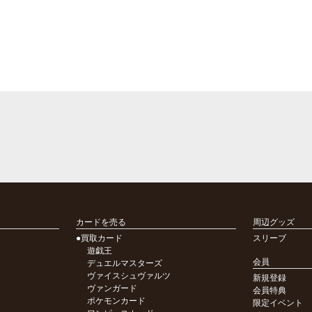
カードを売る
周辺グッズ
●買取カード
スリーブ
遊戯王
会員
デュエルマスターズ
ヴァイスシュヴァルツ
新規登録
ヴァンガード
会員特典
ポケモンカード
限定イベント