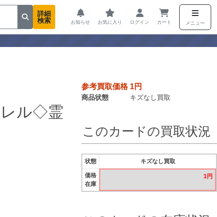
詳細
検索
お知らせ
お気に入り
ログイン
カート
メニュー
参考買取価格 1円
商品状態
キズなし買取
ラレル◇霊
このカードの買取状況
状態
キズなし買取
価格
1円
在庫