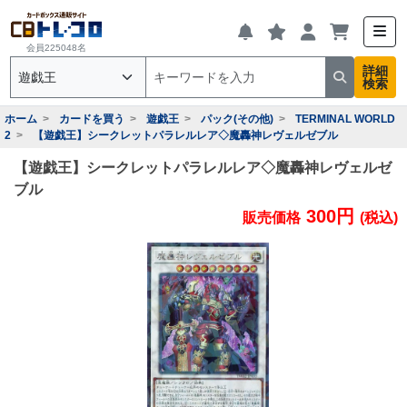
会員225048名
詳細
検索
ホーム
カードを買う
遊戯王
パック(その他)
TERMINAL WORLD
2
【遊戯王】シークレットパラレルレア◇魔轟神レヴェルゼブル
【遊戯王】シークレットパラレルレア◇魔轟神レヴェルゼ
ブル
300円
販売価格
(税込)