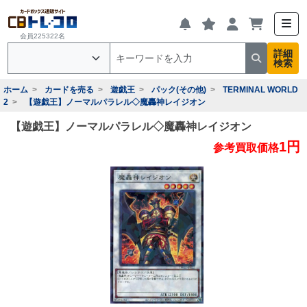
会員225322名
詳細
検索
ホーム
カードを売る
遊戯王
パック(その他)
TERMINAL WORLD
2
【遊戯王】ノーマルパラレル◇魔轟神レイジオン
【遊戯王】ノーマルパラレル◇魔轟神レイジオン
1円
参考買取価格