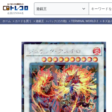
会員225064名
ホーム
>
カードを買う
>
遊戯王
>
パック(その他)
>
TERMINAL WORLD 2
>
キズあ