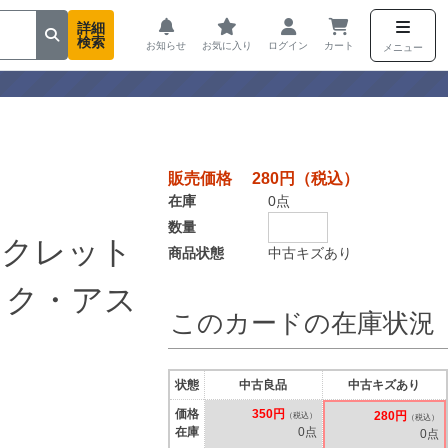
詳細
検索
お知らせ
お気に入り
ログイン
カート
メニュー
販売価格 280円（税込）
在庫
0点
数量
ークレット
商品状態
中古キズあり
ック・アス
このカードの在庫状況
状態
中古良品
中古キズあり
価格
350円
280円
（税込）
（税込）
在庫
0点
0点