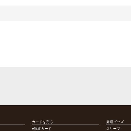
カードを売る
周辺グッズ
●買取カード
スリーブ