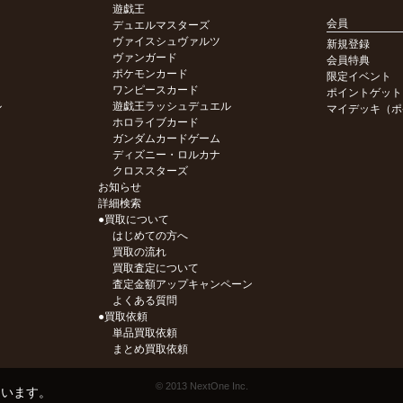
遊戯王
会員
デュエルマスターズ
ヴァイスシュヴァルツ
新規登録
ヴァンガード
会員特典
ポケモンカード
限定イベント
ワンピースカード
ポイントゲット
ル
遊戯王ラッシュデュエル
マイデッキ（ポ
ホロライブカード
ガンダムカードゲーム
ディズニー・ロルカナ
クロススターズ
お知らせ
詳細検索
●買取について
はじめての方へ
買取の流れ
買取査定について
査定金額アップキャンペーン
よくある質問
●買取依頼
単品買取依頼
まとめ買取依頼
© 2013 NextOne Inc.
ています。