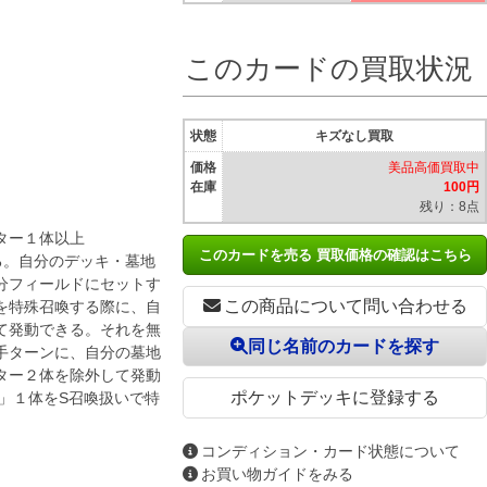
このカードの買取状況
状態
キズなし買取
価格
美品高価買取中
在庫
100円
残り：8点
ター１体以上
このカードを売る 買取価格の確認はこちら
る。自分のデッキ・墓地
分フィールドにセットす
この商品について問い合わせる
を特殊召喚する際に、自
て発動できる。それを無
同じ名前のカードを探す
手ターンに、自分の墓地
ター２体を除外して発動
ポケットデッキに登録する
」１体をS召喚扱いで特
コンディション・カード状態について
お買い物ガイドをみる