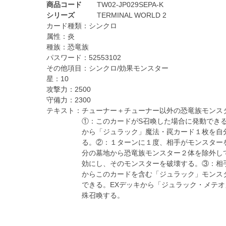
商品コード
TW02-JP029SEPA-K
シリーズ
TERMINAL WORLD 2
カード種類：
シンクロ
属性：
炎
種族：
恐竜族
パスワード：
52553102
その他項目：
シンクロ/効果モンスター
星：
10
攻撃力：
2500
守備力：
2300
テキスト：
チューナー＋チューナー以外の恐竜族モンス
①：このカードがS召喚した場合に発動でき
から「ジュラック」魔法・罠カード１枚を自
る。②：１ターンに１度、相手がモンスター
分の墓地から恐竜族モンスター２体を除外し
効にし、そのモンスターを破壊する。③：相
からこのカードを含む「ジュラック」モンス
できる。EXデッキから「ジュラック・メテオ
殊召喚する。