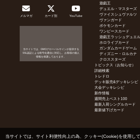
遊戯王
デュエル・マスターズ
ヴァイスシュヴァルツ
メルマガ
カード別
YouTube
ヴァンガード
ポケモンカード
ワンピースカード
遊戯王ラッシュデュエ
ホロライブカード
ガンダムカードゲーム
当サイトでは、GMOグローバルサインが提供する
SSL認証による暗号化通信に対応し、お客様の個人
ディズニー・ロルカナ
情報を保護しております。
クロススターズ
トピックス（お知らせ）
詳細検索
トレドロ
デッキ販売&デッキレシピ
大会デッキレシピ
新作情報
週間売上ベスト100
最新入荷シングルカード
最新値下げカード
当サイトでは、サイト利便性向上の為、クッキー(Cookie)を使用し