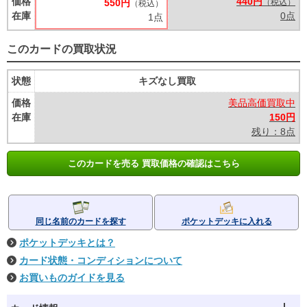
価格
440円
550円
（税込）
（税込）
在庫
0点
1点
このカードの買取状況
状態
キズなし買取
価格
美品高価買取中
在庫
150円
残り：8点
このカードを売る 買取価格の確認はこちら
同じ名前のカードを探す
ポケットデッキに入れる
ポケットデッキとは？
カード状態・コンディションについて
お買いものガイドを見る