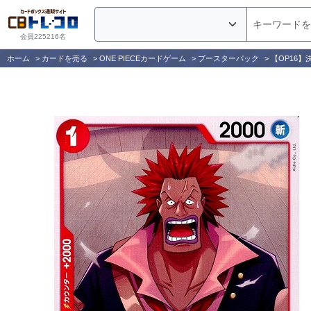
会員225216名
ホーム
>
カードを売る
>
ONE PIECEカードゲーム
>
ブースターパック
>
【OP16】