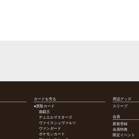
カードを売る
周辺グッズ
●買取カード
スリーブ
遊戯王
会員
デュエルマスターズ
ヴァイスシュヴァルツ
新規登録
ヴァンガード
会員特典
ポケモンカード
限定イベント