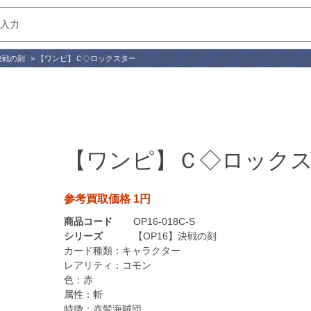
決戦の刻
>
【ワンピ】Ｃ◇ロックスター
【ワンピ】Ｃ◇ロック
参考買取価格 1円
商品コード
OP16-018C-S
シリーズ
【OP16】決戦の刻
カード種類：
キャラクター
レアリティ：
コモン
色：
赤
属性：
斬
特徴：
赤髪海賊団