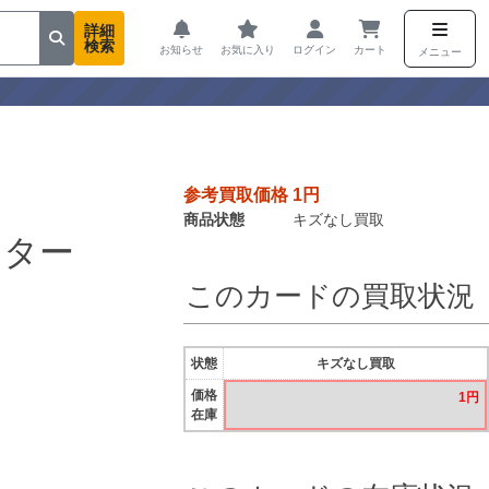
詳細
検索
お知らせ
お気に入り
ログイン
カート
メニュー
参考買取価格 1円
商品状態
キズなし買取
スター
このカードの買取状況
状態
キズなし買取
価格
1円
在庫