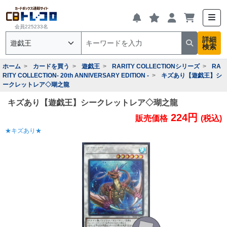
会員225233名
詳細
検索
ホーム
カードを買う
遊戯王
RARITY COLLECTIONシリーズ
RA
RITY COLLECTION- 20th ANNIVERSARY EDITION -
キズあり【遊戯王】シ
ークレットレア◇瑚之龍
キズあり【遊戯王】シークレットレア◇瑚之龍
224円
販売価格
(税込)
★キズあり★