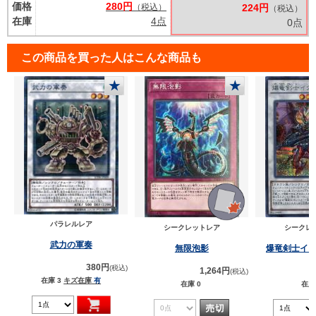
価格
280円
（税込）
224円
（税込）
在庫
4点
0点
この商品を買った人はこんな商品も
★
★
パラレルレア
シークレットレア
シークレ
武力の軍奏
無限泡影
爆竜剣士イ
380円
(税込)
1,264円
(税込)
在庫 3
キズ在庫
有
在庫 0
在庫