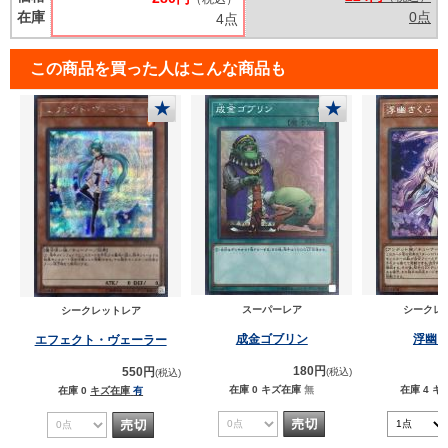
在庫
0点
4点
この商品を買った人はこんな商品も
★
★
スーパーレア
シークレ
シークレットレア
成金ゴブリン
浮幽
エフェクト・ヴェーラー
180円
550円
(税込)
(税込)
在庫 0
キズ在庫
無
在庫 4
キ
在庫 0
キズ在庫
有