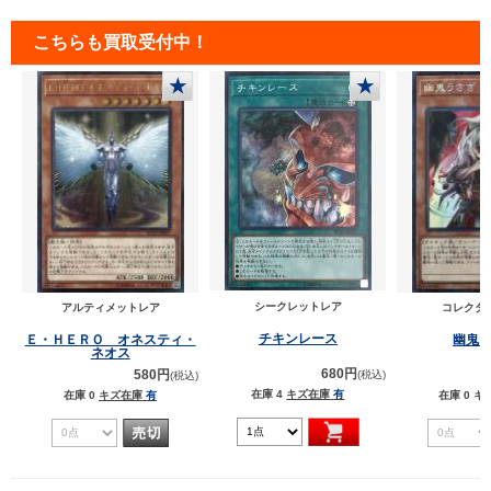
こちらも買取受付中！
★
★
シークレットレア
アルティメットレア
コレクタ
チキンレース
Ｅ・ＨＥＲＯ オネスティ・
幽鬼
ネオス
680円
580円
(税込)
(税込)
在庫 4
キズ在庫
有
在庫 0
キズ在庫
有
在庫 0
キ