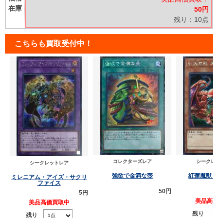
在庫
50円
残り：10点
こちらも買取受付中！
コレクターズレア
シークレ
シークレットレア
強欲で金満な壺
紅
ミレニアム・アイズ・サクリ
ファイス
50円
5円
美品高
美品高価買取中
残り
残り