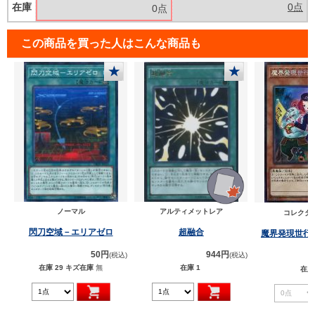
在庫
0点
0点
この商品を買った人はこんな商品も
★
★
ノーマル
アルティメットレア
コレクタ
閃刀空域－エリアゼロ
超融合
魔界発現世行
50円
944円
(税込)
(税込)
在庫 29
キズ在庫
無
在庫 1
在庫