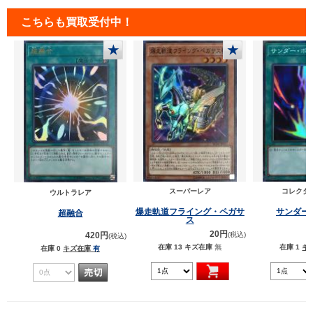
こちらも買取受付中！
★
★
スーパーレア
コレクタ
ウルトラレア
爆走軌道フライング・ペガサ
サンダー
超融合
ス
20円
420円
(税込)
(税込)
在庫 13
キズ在庫
無
在庫 1
キ
在庫 0
キズ在庫
有