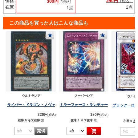
価格
240円
300円
（税込）
（税込）
在庫
2点
1点
この商品を買った人はこんな商品も
★
★
ウルトラレア
スーパーレア
ウルト
サイバー・ドラゴン・ノヴァ
ミラーフォース・ランチャー
ブラック・ロ
320円
180円
(税込)
(税込)
在庫 0
キズ在庫
無
在庫 8
キズ在庫
無
在庫 0
キ