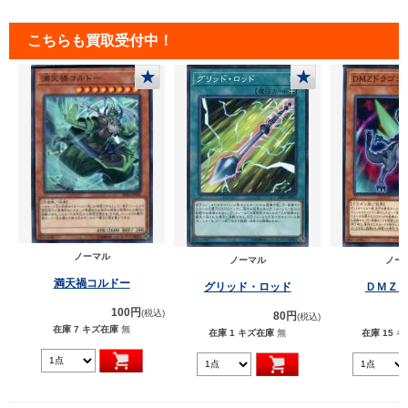
こちらも買取受付中！
★
★
ノーマル
ノーマル
ノー
満天禍コルドー
グリッド・ロッド
ＤＭＺ
100円
(税込)
80円
(税込)
在庫 7
キズ在庫
無
在庫 1
キズ在庫
無
在庫 15
キ