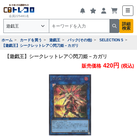
会員225481名
詳細
検索
ホーム
カードを買う
遊戯王
パック(その他)
SELECTION 5
【遊戯王】シークレットレア◇閃刀姫－カガリ
【遊戯王】シークレットレア◇閃刀姫－カガリ
420円
販売価格
(税込)