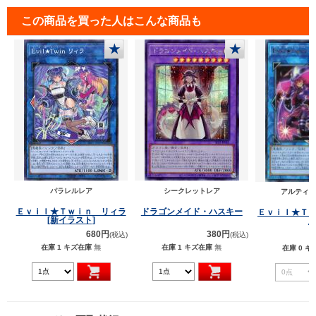
この商品を買った人はこんな商品も
★
★
パラレルレア
シークレットレア
アルティメ
Ｅｖｉｌ★Ｔｗｉｎ リィラ
ドラゴンメイド・ハスキー
Ｅｖｉｌ★Ｔ
[新イラスト]
680円
380円
(税込)
(税込)
在庫 1
キズ在庫
無
在庫 1
キズ在庫
無
在庫 0
キ